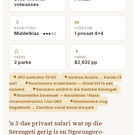
volwasses
BEGROTING
VOERTUIE
Middelklas · ●●●○○
1 privaat 4x4
PARKE
VANAF
2 parke
$2,632 pp
JRO aankoms 13:00
oordrag Arusha → Karatu (4
uur)
Ngorongoro-kraterdiens — Groot Vyf in een
oggend
Seronera-wildrit in die Sentrale Serengeti
Noordelike Serengeti — Kogatende / Mara-
rivieroorstygings (Jul–Okt)
binnelandse vlug
Kogatende → Zanzibar vanaf binne die park
'n 5-dae privaat safari wat op die
Serengeti gerig is en Ngorongoro-