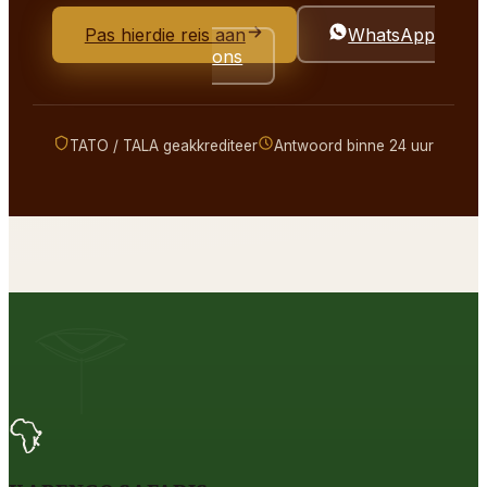
Pas hierdie reis aan
WhatsApp
ons
TATO / TALA geakkrediteer
Antwoord binne 24 uur