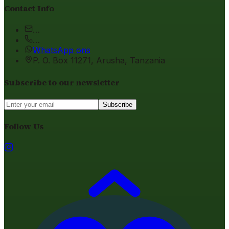
Contact Info
…
…
WhatsApp ons
P. O. Box 11271, Arusha, Tanzania
Subscribe to our newsletter
Subscribe
Follow Us