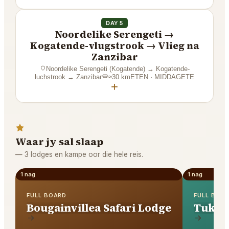
DAY 5
Noordelike Serengeti →
Kogatende-vlugstrook → Vlieg na
Zanzibar
Noordelike Serengeti (Kogatende)
→
Kogatende-
luchstrook → Zanzibar
≈
30
km
ETEN · MIDDAGETE
+
Waar jy sal slaap
—
3 lodges en kampe oor die hele reis.
1 nag
1 nag
FULL BOARD
FULL BOA
Bougainvillea Safari Lodge
Tukao