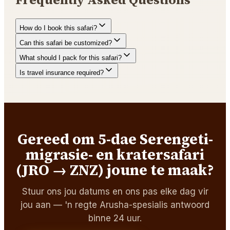
How do I book this safari?
Can this safari be customized?
What should I pack for this safari?
Is travel insurance required?
Gereed om 5-dae Serengeti-
migrasie- en kratersafari
(JRO → ZNZ) joune te maak?
Stuur ons jou datums en ons pas elke dag vir
jou aan — 'n regte Arusha-spesialis antwoord
binne 24 uur.