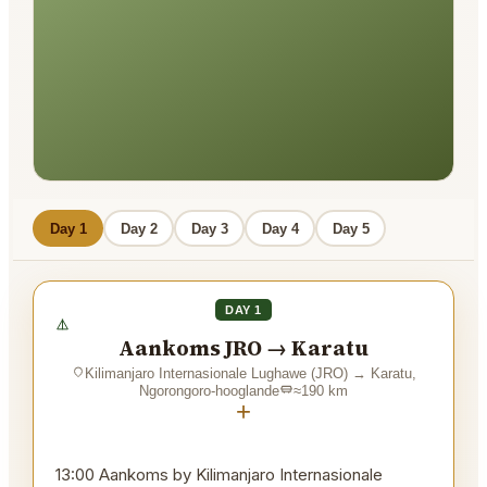
Day 1
Day 2
Day 3
Day 4
Day 5
DAY 1
Aankoms JRO → Karatu
Kilimanjaro Internasionale Lughawe (JRO)
→
Karatu,
Ngorongoro-hooglande
≈
190
km
+
13:00 Aankoms by Kilimanjaro Internasionale