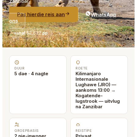
Zanzibar
Pas hierdie reis aan
WhatsApp
ons
vanaf
$2,632
pp
DUUR
ROETE
5 dae · 4 nagte
Kilimanjaro
Internasionale
Lughawe (JRO) —
aankoms 13:00 →
Kogatende-
lugstrook — uitvlug
na Zanzibar
GROEPBASIS
REISTIPE
2 nie-inwoner
Privaat