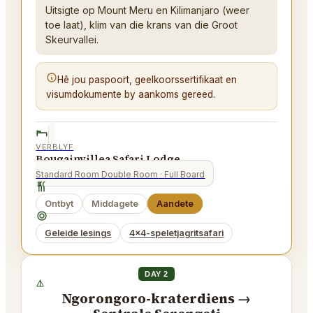
Uitsigte op Mount Meru en Kilimanjaro (weer
toe laat), klim van die krans van die Groot
Skeurvallei.
Hê jou paspoort, geelkoorssertifikaat en
visumdokumente by aankoms gereed.
VERBLYF
Bougainvillea Safari Lodge
Standard Room Double Room
· Full Board
Ontbyt
Middagete
Aandete
Geleide lesings
4x4-speletjagritsafari
DAY 2
Ngorongoro-kraterdiens →