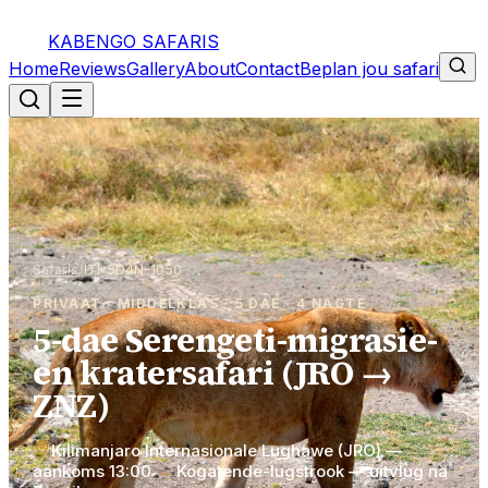
KABENGO SAFARIS
Home
Reviews
Gallery
About
Contact
Beplan jou safari
Safaris
/
ITI-5D4N-1050
PRIVAAT · MIDDELKLAS · 5 DAE · 4 NAGTE
5-dae Serengeti-migrasie-
en kratersafari (JRO →
ZNZ)
Kilimanjaro Internasionale Lughawe (JRO) —
aankoms 13:00
→
Kogatende-lugstrook — uitvlug na