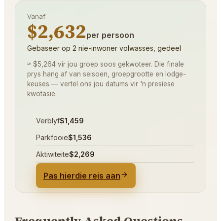
Vanaf
$2,632
per persoon
Gebaseer op 2 nie-inwoner volwasses, gedeel
≈ $5,264 vir jou groep soos gekwoteer. Die finale
prys hang af van seisoen, groepgrootte en lodge-
keuses — vertel ons jou datums vir 'n presiese
kwotasie.
Verblyf
$1,459
Parkfooie
$1,536
Aktiwiteite
$2,269
Pas hierdie reis aan
Frequently Asked Questions