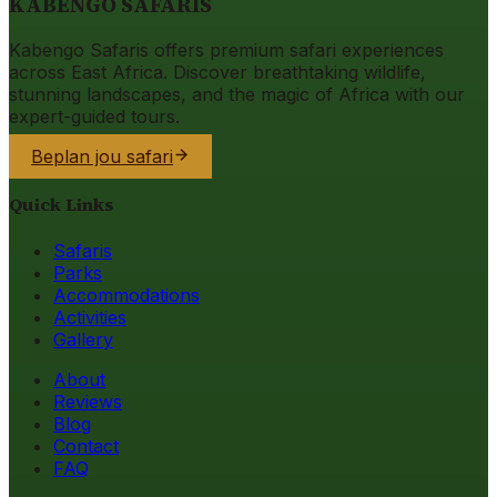
KABENGO SAFARIS
Kabengo Safaris offers premium safari experiences
across East Africa. Discover breathtaking wildlife,
stunning landscapes, and the magic of Africa with our
expert-guided tours.
Beplan jou safari
Quick Links
Safaris
Parks
Accommodations
Activities
Gallery
About
Reviews
Blog
Contact
FAQ