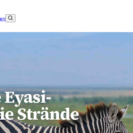
ab
$3,538
pp
11d / 10n
nen
 Eyasi-
ie Strände