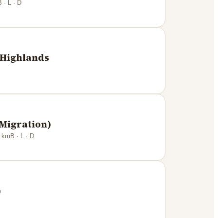
B · L · D
 Highlands
Migration)
km
B · L · D
)