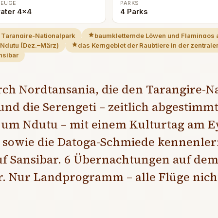
ZEUGE
PARKS
vater 4x4
4 Parks
 Tarangire-Nationalpark
baumkletternde Löwen und Flamingos
Ndutu (Dez.–März)
das Kerngebiet der Raubtiere in der zentrale
nsibar
rch Nordtansania, die den Tarangire-N
und die Serengeti – zeitlich abgestim
um Ndutu – mit einem Kulturtag am Eya
 sowie die Datoga-Schmiede kennenler
uf Sansibar. 6 Übernachtungen auf dem 
. Nur Landprogramm – alle Flüge nicht