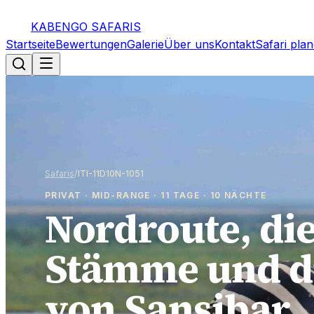
Nordroute, die Eyasi-Stämme und die Strände von Sansibar
KABENGO SAFARIS
Startseite
Bewertungen
Galerie
Über uns
Kontakt
Safari pla
Safaris
/
ITI-11D10N-1051
PRIVAT · MID-RANGE · 11 TAGE · 10 NÄCHTE
Nordroute, die
Stämme und d
von Sansibar