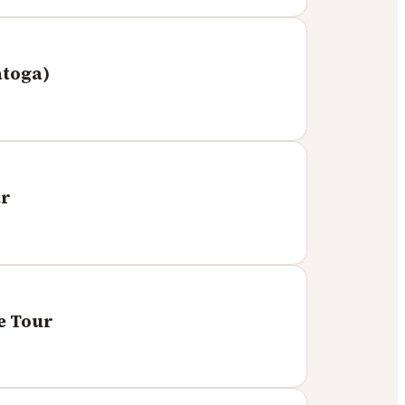
atoga)
ar
e Tour