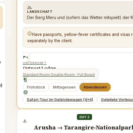
LANDSCHAFT
Der Berg Meru und (sofern das Wetter mitspielt) der K
Have passports, yellow-fever certificates and visas re
separately by the client.
s
UNTERKUNFT
Outpost Lodge
Standard Room Double Room
· Full Board
n)
Frühstück
Mittagessen
Abendessen
Safari-Tour im Geländewagen (4x4)
Geleitete Vorles
DAY 2
Arusha → Tarangire-Nationalpar