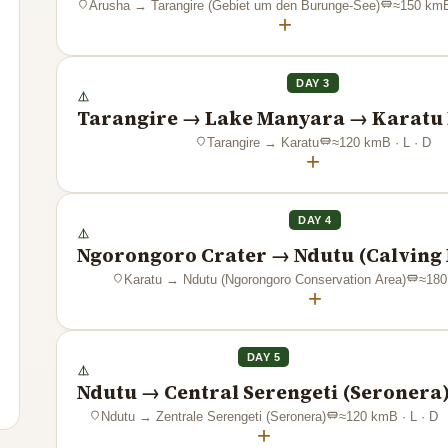
Arusha
→
Tarangire (Gebiet um den Burunge-See)
≈
150
km
+
DAY 3
Tarangire → Lake Manyara → Karatu
Tarangire
→
Karatu
≈
120
km
B · L · D
+
DAY 4
Ngorongoro Crater → Ndutu (Calving 
Karatu
→
Ndutu (Ngorongoro Conservation Area)
≈
180
+
DAY 5
Ndutu → Central Serengeti (Seronera
Ndutu
→
Zentrale Serengeti (Seronera)
≈
120
km
B · L · D
+