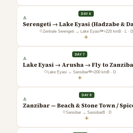
DAY 6
Serengeti → Lake Eyasi (Hadzabe & D
Zentrale Serengeti
→
Lake Eyasi
≈
220
km
B · L · D
+
DAY 7
Lake Eyasi → Arusha → Fly to Zanzib
Lake Eyasi
→
Sansibar
≈
200
km
B · D
+
DAY 8
Zanzibar — Beach & Stone Town / Spic
Sansibar
→
Sansibar
B · D
+