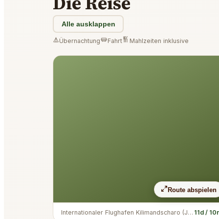
Die Reise
Alle ausklappen
Übernachtung
Fahrt
Mahlzeiten inklusive
Route abspielen
Internationaler Flughafen Kilimandscharo (JRO)
11d / 10
→
Int