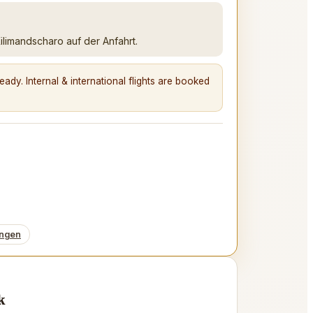
ilimandscharo auf der Anfahrt.
ady. Internal & international flights are booked
ungen
k