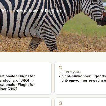
JRO)
→
Internationaler Flughafen
E
GRUPPENBASIS
nationaler Flughafen
2 nicht-einwohner jugends
mandscharo (JRO) →
nicht-einwohner erwachs
nationaler Flughafen
ibar (ZNZ)