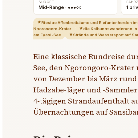
BUDGET
FAHR
Mid-Range · ●●●○○
1 pri
Riesige Affenbrotbäume und Elefantenherden im
Ngorongoro-Krater
die Kalbungswanderung in 
am Eyasi-See
Strände und Wassersport auf Sa
Eine klassische Rundreise du
See, den Ngorongoro-Krater 
von Dezember bis März rund 
Hadzabe-Jäger und -Sammler
4-tägigen Strandaufenthalt a
Übernachtungen auf Sansibar