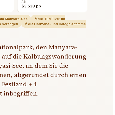
AB
$3,538 pp
 am Manyara-See
die „Big Five“ im
n Serengeti
die Hadzabe- und Datoga-Stämme
ationalpark, den Manyara-
mt auf die Kalbungswanderung
si-See, an dem Sie die
nen, abgerundet durch einen
Festland + 4
 inbegriffen.