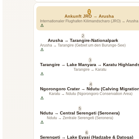
1
Ankunft JRO → Arusha
Internationaler Flughafen Kilimandscharo (JRO)
→
Arusha
2
Arusha → Tarangire-Nationalpark
Arusha
→
Tarangire (Gebiet um den Burunge-See)
3
Tarangire → Lake Manyara → Karatu Highland
Tarangire
→
Karatu
4
Ngorongoro Crater → Ndutu (Calving Migratio
Karatu
→
Ndutu (Ngorongoro Conservation Area)
5
Ndutu → Central Serengeti (Seronera)
Ndutu
→
Zentrale Serengeti (Seronera)
6
Serengeti → Lake Eyasi (Hadzabe & Datoga)