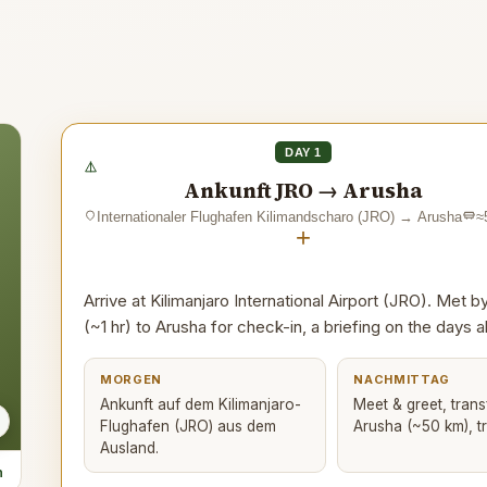
DAY 1
Ankunft JRO → Arusha
Internationaler Flughafen Kilimandscharo (JRO)
→
Arusha
≈
+
Arrive at Kilimanjaro International Airport (JRO). Met
(~1 hr) to Arusha for check-in, a briefing on the days 
MORGEN
NACHMITTAG
Ankunft auf dem Kilimanjaro-
Meet & greet, tran
Flughafen (JRO) aus dem
Arusha (~50 km), tri
Ausland.
n
ernationaler Flughafen Sansibar (ZNZ)