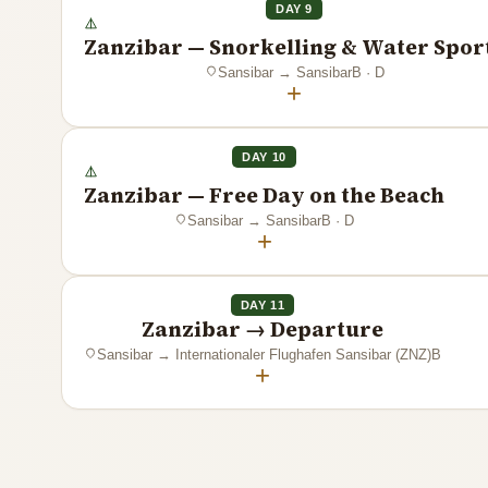
DAY 9
Zanzibar — Snorkelling & Water Spor
Sansibar
→
Sansibar
B · D
+
DAY 10
Zanzibar — Free Day on the Beach
Sansibar
→
Sansibar
B · D
+
DAY 11
Zanzibar → Departure
Sansibar
→
Internationaler Flughafen Sansibar (ZNZ)
B
+