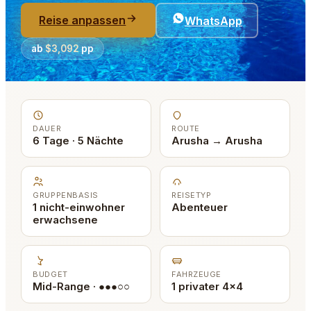
Reise anpassen
WhatsApp
ab
$3,092
pp
DAUER
ROUTE
6 Tage · 5 Nächte
Arusha → Arusha
GRUPPENBASIS
REISETYP
1 nicht-einwohner
Abenteuer
erwachsene
BUDGET
FAHRZEUGE
Mid-Range · ●●●○○
1 privater 4x4