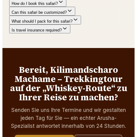
How do I book this safari?
Can this safari be customized?
What should I pack for this safari?
Is travel insurance required?
Bereit, Kilimandscharo
Machame – Trekkingtour
auf der „Whiskey-Route“ zu
Ihrer Reise zu machen?
Senden Sie uns Ihre Termine und wir gestalten
jeden Tag für Sie — ein echter Arusha-
Spezialist antwortet innerhalb von 24 Stunden.