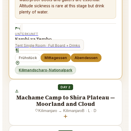
Altitude sickness is rare at this stage but drink
plenty of water.
UNTERKUNFT
Kambi ya Tembo
Tent Single Room
· Full Board + Drinks
Frühstück
Mittagessen
Abendessen
Kilimandscharo-Nationalpark
DAY 2
Machame Camp to Shira Plateau —
Moorland and Cloud
Kilimanjaro
→
Kilimanjaro
B · L · D
+