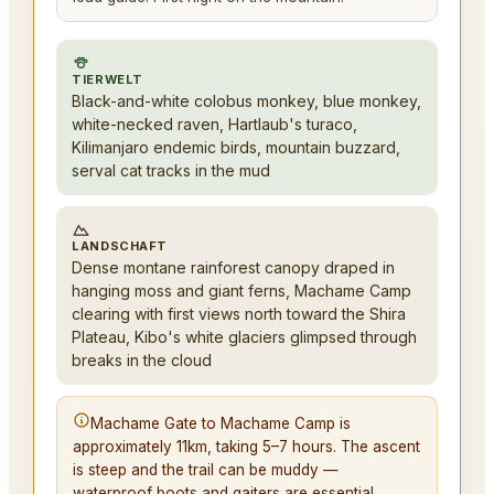
TIERWELT
Black-and-white colobus monkey, blue monkey,
white-necked raven, Hartlaub's turaco,
Kilimanjaro endemic birds, mountain buzzard,
serval cat tracks in the mud
LANDSCHAFT
Dense montane rainforest canopy draped in
hanging moss and giant ferns, Machame Camp
clearing with first views north toward the Shira
Plateau, Kibo's white glaciers glimpsed through
breaks in the cloud
Machame Gate to Machame Camp is
approximately 11km, taking 5–7 hours. The ascent
is steep and the trail can be muddy —
waterproof boots and gaiters are essential.