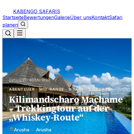
KABENGO SAFARIS
Startseite
Bewertungen
Galerie
Über uns
Kontakt
Safari
planen
Safaris
/
ITI-6D5N-1030
ABENTEUER · MID-RANGE · 6 TAGE · 5 NÄCHTE
Kilimandscharo Machame
– Trekkingtour auf der
„Whiskey-Route“
Arusha
→
Arusha