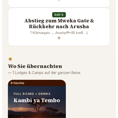
DAY 6
Abstieg zum Mweka Gate &
Rückkehr nach Arusha
Kilimanjaro
→
Arusha
≈
95
km
B · L
+
Wo Sie übernachten
—
1 Lodges & Camps auf der ganzen Reise.
9 Nächte
FULL BOARD + DRINKS
Kambi ya Tembo