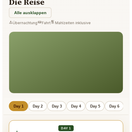
Die Reise
Alle ausklappen
Übernachtung
Fahrt
Mahlzeiten inklusive
Day 1
Day 2
Day 3
Day 4
Day 5
Day 6
DAY 1