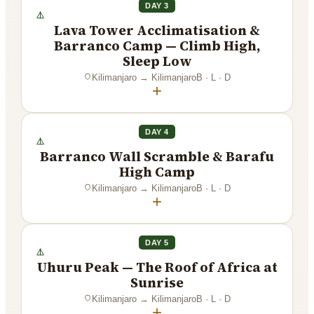
DAY 3
Lava Tower Acclimatisation &
Barranco Camp — Climb High,
Sleep Low
Kilimanjaro
→
Kilimanjaro
B · L · D
+
DAY 4
Barranco Wall Scramble & Barafu
High Camp
Kilimanjaro
→
Kilimanjaro
B · L · D
+
DAY 5
Uhuru Peak — The Roof of Africa at
Sunrise
Kilimanjaro
→
Kilimanjaro
B · L · D
+