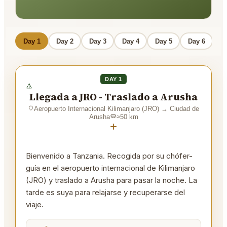
Day 1
Day 2
Day 3
Day 4
Day 5
Day 6
DAY 1
Llegada a JRO - Traslado a Arusha
Aeropuerto Internacional Kilimanjaro (JRO)
→
Ciudad de
Arusha
≈
50
km
+
Bienvenido a Tanzania. Recogida por su chófer-
guía en el aeropuerto internacional de Kilimanjaro
(JRO) y traslado a Arusha para pasar la noche. La
tarde es suya para relajarse y recuperarse del
viaje.