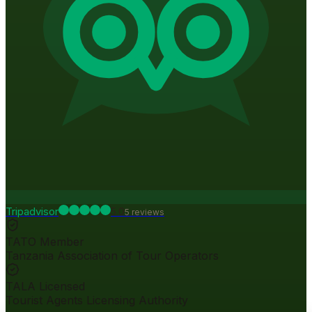
Tripadvisor
5.0
5
review
s
TATO Member
Tanzania Association of Tour Operators
TALA Licensed
Tourist Agents Licensing Authority