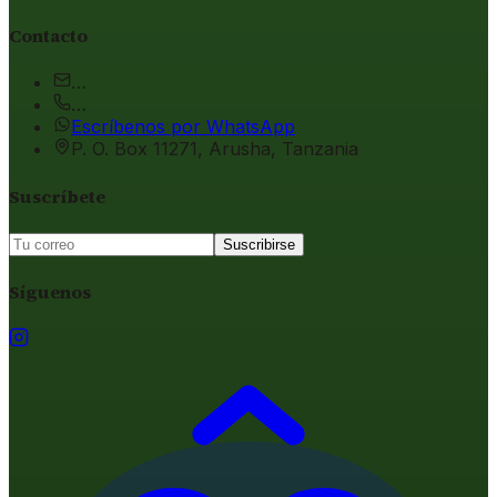
Contacto
…
…
Escríbenos por WhatsApp
P. O. Box 11271, Arusha, Tanzania
Suscríbete
Suscribirse
Síguenos