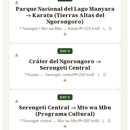
Parque Nacional del Lago Manyara
→ Karatu (Tierras Altas del
Ngorongoro)
Tarangire / Mto wa Mbu
→
Karatu
≈
110
km
B · L · D
+
DAY 4
Cráter del Ngorongoro →
Serengeti Central
Karatu
→
Serengeti central
≈
250
km
B · L · D
+
DAY 5
Serengeti Central → Mto wa Mbu
(Programa Cultural)
Serengeti central
→
Mto wa Mbu
≈
300
km
B · L · D
+