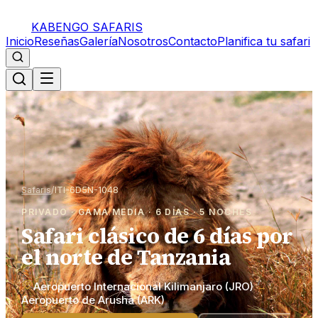
KABENGO SAFARIS
Inicio
Reseñas
Galería
Nosotros
Contacto
Planifica tu safari
Safaris
/
ITI-6D5N-1048
PRIVADO · GAMA MEDIA · 6 DÍAS · 5 NOCHES
Safari clásico de 6 días por
el norte de Tanzania
Aeropuerto Internacional Kilimanjaro (JRO)
→
Aeropuerto de Arusha (ARK)