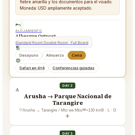
fiebre amarilla y los documentos para el visado.
Moneda: USD ampliamente aceptado.
ALOJAMIENTO
Albergue Outpost
Standard Room Double Room
· Full Board
Desayuno
Almuerzo
Cena
Safari en 4x4
Conferencias guiadas
DAY 2
Arusha → Parque Nacional de
Tarangire
Arusha
→
Tarangire / Mto wa Mbu
≈
130
km
B · L · D
+
DAY 3