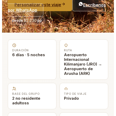
Personalizar este viaje
Escríbenos
por WhatsApp
desde
$2,230
pp
DURACIÓN
RUTA
6 días · 5 noches
Aeropuerto
Internacional
Kilimanjaro (JRO) →
Aeropuerto de
Arusha (ARK)
BASE DEL GRUPO
TIPO DE VIAJE
2 no residente
Privado
adultoss