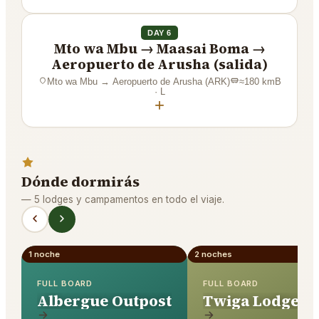
DAY 6
Mto wa Mbu → Maasai Boma →
Aeropuerto de Arusha (salida)
Mto wa Mbu
→
Aeropuerto de Arusha (ARK)
≈
180
km
B
· L
+
Dónde dormirás
—
5 lodges y campamentos en todo el viaje.
1 noche
2 noches
FULL BOARD
FULL BOARD
Albergue Outpost
Twiga Lodge &