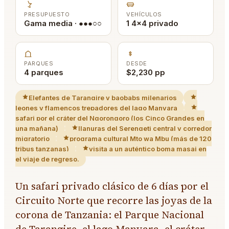
PRESUPUESTO
VEHÍCULOS
Gama media · ●●●○○
1 4x4 privado
PARQUES
DESDE
4 parques
$2,230 pp
Elefantes de Tarangire y baobabs milenarios
leones y flamencos trepadores del lago Manyara
safari por el cráter del Ngorongoro (los Cinco Grandes en
una mañana)
llanuras del Serengeti central y corredor
migratorio
programa cultural Mto wa Mbu (más de 120
tribus tanzanas)
visita a un auténtico boma masai en
el viaje de regreso.
Un safari privado clásico de 6 días por el
Circuito Norte que recorre las joyas de la
corona de Tanzania: el Parque Nacional