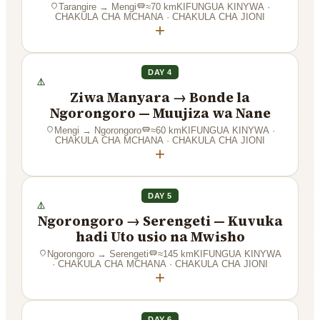
Tarangire
→
Mengi
≈
70
km
KIFUNGUA KINYWA ·
CHAKULA CHA MCHANA · CHAKULA CHA JIONI
+
DAY 4
Ziwa Manyara → Bonde la
Ngorongoro — Muujiza wa Nane
Mengi
→
Ngorongoro
≈
60
km
KIFUNGUA KINYWA ·
CHAKULA CHA MCHANA · CHAKULA CHA JIONI
+
DAY 5
Ngorongoro → Serengeti — Kuvuka
hadi Uto usio na Mwisho
Ngorongoro
→
Serengeti
≈
145
km
KIFUNGUA KINYWA
· CHAKULA CHA MCHANA · CHAKULA CHA JIONI
+
DAY 6