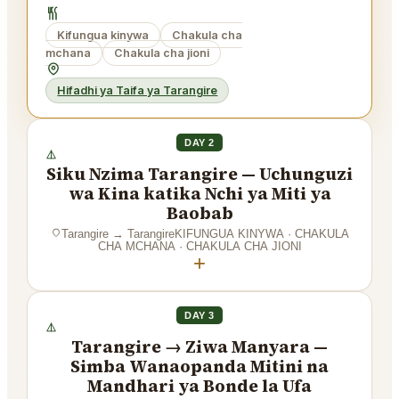
Kifungua kinywa
Chakula cha
mchana
Chakula cha jioni
Hifadhi ya Taifa ya Tarangire
DAY 2
Siku Nzima Tarangire — Uchunguzi
wa Kina katika Nchi ya Miti ya
Baobab
Tarangire
→
Tarangire
KIFUNGUA KINYWA · CHAKULA
CHA MCHANA · CHAKULA CHA JIONI
+
DAY 3
Tarangire → Ziwa Manyara —
Simba Wanaopanda Mitini na
Mandhari ya Bonde la Ufa