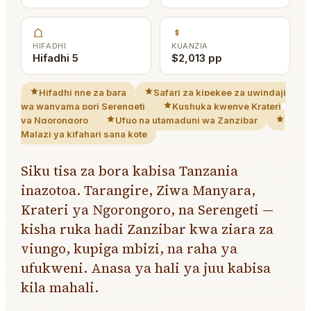
HIFADHI
KUANZIA
Hifadhi 5
$2,013 pp
Hifadhi nne za bara
Safari za kipekee za uwindaji
wa wanyama pori Serengeti
Kushuka kwenye Krateri
ya Ngorongoro
Ufuo na utamaduni wa Zanzibar
Malazi ya kifahari sana kote
Siku tisa za bora kabisa Tanzania
inazotoa. Tarangire, Ziwa Manyara,
Krateri ya Ngorongoro, na Serengeti —
kisha ruka hadi Zanzibar kwa ziara za
viungo, kupiga mbizi, na raha ya
ufukweni. Anasa ya hali ya juu kabisa
kila mahali.