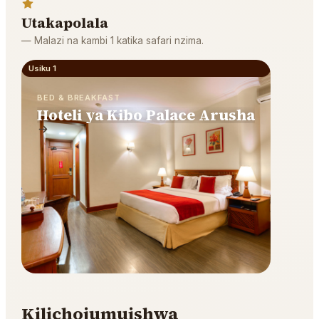
Utakapolala
—
Malazi na kambi 1 katika safari nzima.
Usiku 1
BED & BREAKFAST
Hoteli ya Kibo Palace Arusha
Kilichojumuishwa