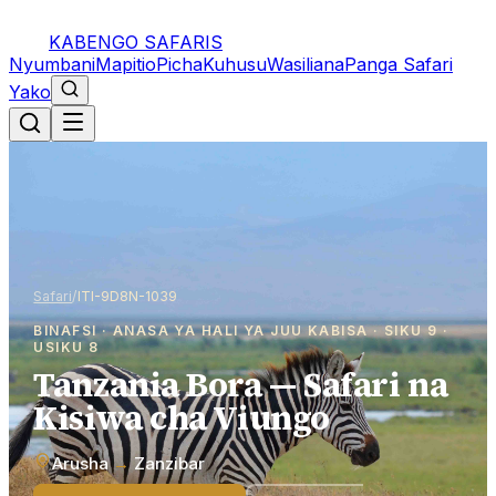
KABENGO SAFARIS
Nyumbani
Mapitio
Picha
Kuhusu
Wasiliana
Panga Safari
Yako
Safari
/
ITI-9D8N-1039
BINAFSI · ANASA YA HALI YA JUU KABISA · SIKU 9 ·
USIKU 8
Tanzania Bora — Safari na
Kisiwa cha Viungo
Arusha
→
Zanzibar