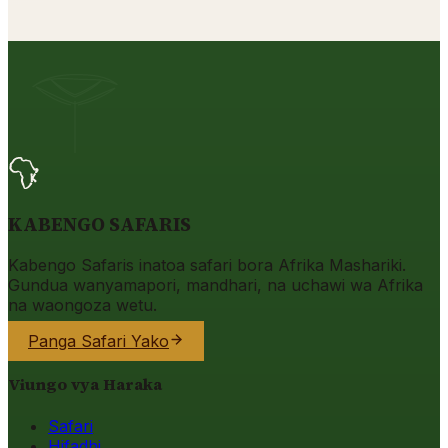
KABENGO SAFARIS
Kabengo Safaris inatoa safari bora Afrika Mashariki.
Gundua wanyamapori, mandhari, na uchawi wa Afrika
na waongoza wetu.
Panga Safari Yako
Viungo vya Haraka
Safari
Hifadhi