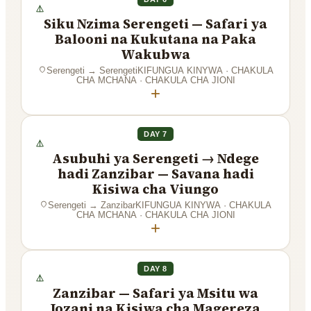
Siku Nzima Serengeti — Safari ya
Balooni na Kukutana na Paka
Wakubwa
Serengeti
→
Serengeti
KIFUNGUA KINYWA · CHAKULA
CHA MCHANA · CHAKULA CHA JIONI
+
DAY 7
Asubuhi ya Serengeti → Ndege
hadi Zanzibar — Savana hadi
Kisiwa cha Viungo
Serengeti
→
Zanzibar
KIFUNGUA KINYWA · CHAKULA
CHA MCHANA · CHAKULA CHA JIONI
+
DAY 8
Zanzibar — Safari ya Msitu wa
Jozani na Kisiwa cha Magereza