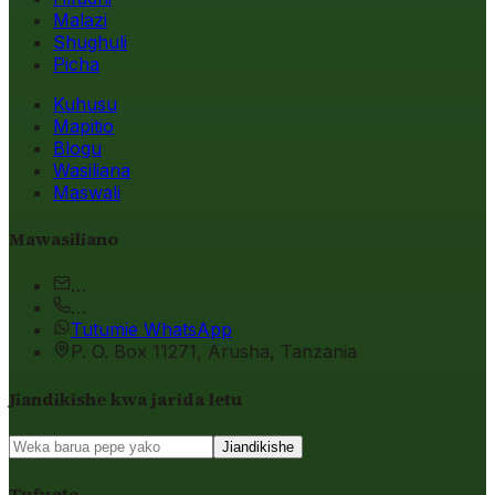
Malazi
Shughuli
Picha
Kuhusu
Mapitio
Blogu
Wasiliana
Maswali
Mawasiliano
…
…
Tutumie WhatsApp
P. O. Box 11271, Arusha, Tanzania
Jiandikishe kwa jarida letu
Jiandikishe
Tufuate