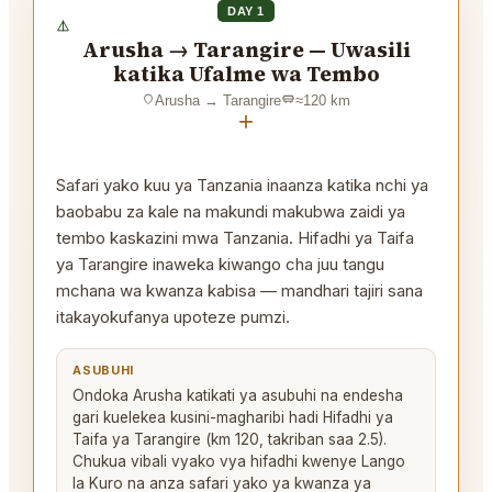
DAY 1
Arusha → Tarangire — Uwasili
katika Ufalme wa Tembo
Arusha
→
Tarangire
≈
120
km
+
Safari yako kuu ya Tanzania inaanza katika nchi ya
baobabu za kale na makundi makubwa zaidi ya
tembo kaskazini mwa Tanzania. Hifadhi ya Taifa
ya Tarangire inaweka kiwango cha juu tangu
mchana wa kwanza kabisa — mandhari tajiri sana
itakayokufanya upoteze pumzi.
ASUBUHI
Ondoka Arusha katikati ya asubuhi na endesha
gari kuelekea kusini-magharibi hadi Hifadhi ya
Taifa ya Tarangire (km 120, takriban saa 2.5).
Chukua vibali vyako vya hifadhi kwenye Lango
la Kuro na anza safari yako ya kwanza ya