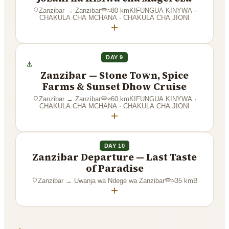
Zanzibar
→
Zanzibar
≈
80
km
KIFUNGUA KINYWA ·
CHAKULA CHA MCHANA · CHAKULA CHA JIONI
+
DAY 9
Zanzibar — Stone Town, Spice
Farms & Sunset Dhow Cruise
Zanzibar
→
Zanzibar
≈
60
km
KIFUNGUA KINYWA ·
CHAKULA CHA MCHANA · CHAKULA CHA JIONI
+
DAY 10
Zanzibar Departure — Last Taste
of Paradise
Zanzibar
→
Uwanja wa Ndege wa Zanzibar
≈
35
km
B
+