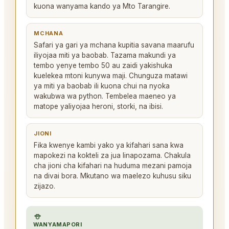
kuona wanyama kando ya Mto Tarangire.
MCHANA
Safari ya gari ya mchana kupitia savana maarufu
iliyojaa miti ya baobab. Tazama makundi ya
tembo yenye tembo 50 au zaidi yakishuka
kuelekea mtoni kunywa maji. Chunguza matawi
ya miti ya baobab ili kuona chui na nyoka
wakubwa wa python. Tembelea maeneo ya
matope yaliyojaa heroni, storki, na ibisi.
JIONI
Fika kwenye kambi yako ya kifahari sana kwa
mapokezi na kokteli za jua linapozama. Chakula
cha jioni cha kifahari na huduma mezani pamoja
na divai bora. Mkutano wa maelezo kuhusu siku
zijazo.
WANYAMAPORI