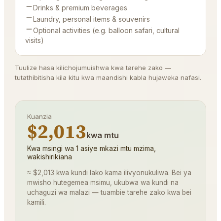
Drinks & premium beverages
Laundry, personal items & souvenirs
Optional activities (e.g. balloon safari, cultural
visits)
Tuulize hasa kilichojumuishwa kwa tarehe zako —
tutathibitisha kila kitu kwa maandishi kabla hujaweka nafasi.
Kuanzia
$2,013
kwa mtu
Kwa msingi wa 1 asiye mkazi mtu mzima,
wakishirikiana
≈ $2,013 kwa kundi lako kama ilivyonukuliwa. Bei ya
mwisho hutegemea msimu, ukubwa wa kundi na
uchaguzi wa malazi — tuambie tarehe zako kwa bei
kamili.