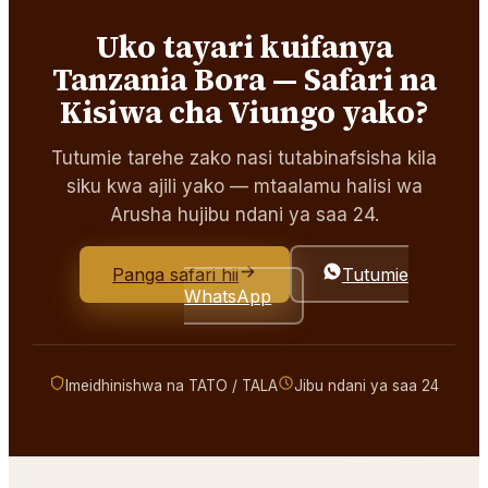
Uko tayari kuifanya
Tanzania Bora — Safari na
Kisiwa cha Viungo yako?
Tutumie tarehe zako nasi tutabinafsisha kila
siku kwa ajili yako — mtaalamu halisi wa
Arusha hujibu ndani ya saa 24.
Panga safari hii
Tutumie
WhatsApp
Imeidhinishwa na TATO / TALA
Jibu ndani ya saa 24