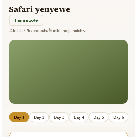
Safari yenyewe
Panua zote
kulala
kuendesha
milo imejumuishwa
Day 1
Day 2
Day 3
Day 4
Day 5
Day 6
D