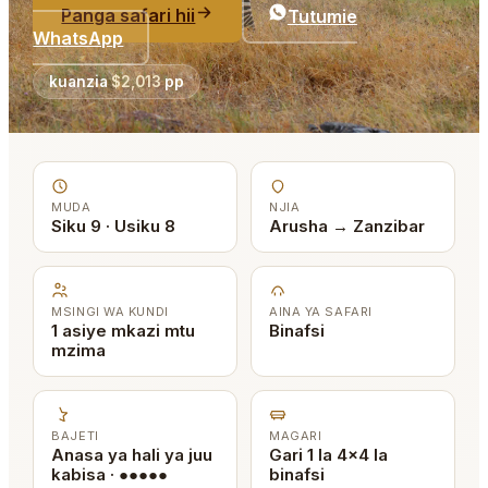
Panga safari hii
Tutumie
WhatsApp
kuanzia
$2,013
pp
MUDA
NJIA
Siku 9 · Usiku 8
Arusha → Zanzibar
MSINGI WA KUNDI
AINA YA SAFARI
1 asiye mkazi mtu
Binafsi
mzima
BAJETI
MAGARI
Anasa ya hali ya juu
Gari 1 la 4x4 la
kabisa · ●●●●●
binafsi