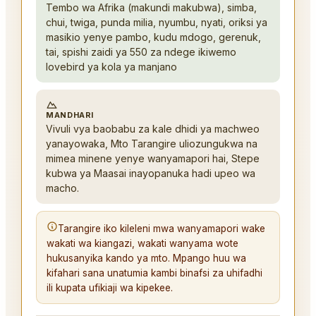
Tembo wa Afrika (makundi makubwa), simba,
chui, twiga, punda milia, nyumbu, nyati, oriksi ya
masikio yenye pambo, kudu mdogo, gerenuk,
tai, spishi zaidi ya 550 za ndege ikiwemo
lovebird ya kola ya manjano
MANDHARI
Vivuli vya baobabu za kale dhidi ya machweo
yanayowaka, Mto Tarangire uliozungukwa na
mimea minene yenye wanyamapori hai, Stepe
kubwa ya Maasai inayopanuka hadi upeo wa
macho.
Tarangire iko kileleni mwa wanyamapori wake
wakati wa kiangazi, wakati wanyama wote
hukusanyika kando ya mto. Mpango huu wa
kifahari sana unatumia kambi binafsi za uhifadhi
ili kupata ufikiaji wa kipekee.