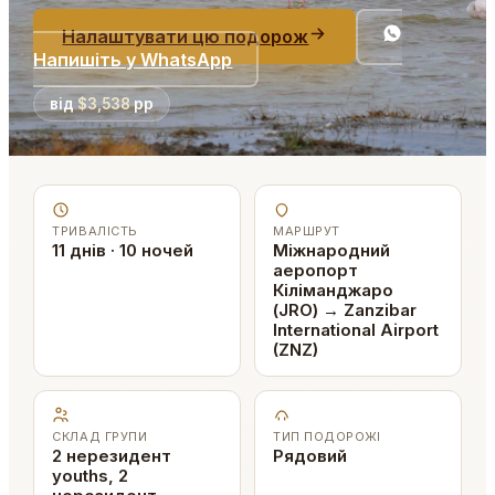
Налаштувати цю подорож
Напишіть у WhatsApp
від
$3,538
pp
ТРИВАЛІСТЬ
МАРШРУТ
11 днів · 10 ночей
Міжнародний
аеропорт
Кіліманджаро
(JRO) → Zanzibar
International Airport
(ZNZ)
СКЛАД ГРУПИ
ТИП ПОДОРОЖІ
2 нерезидент
Рядовий
youths, 2