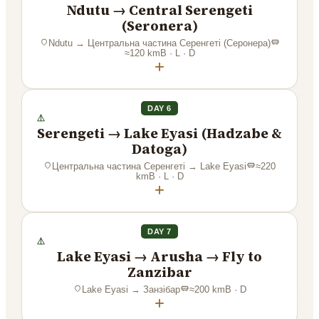
Ndutu → Central Serengeti
(Seronera)
Ndutu
→
Центральна частина Серенгеті (Серонера)
≈
120
km
B · L · D
+
DAY 6
Serengeti → Lake Eyasi (Hadzabe &
Datoga)
Центральна частина Серенгеті
→
Lake Eyasi
≈
220
km
B · L · D
+
DAY 7
Lake Eyasi → Arusha → Fly to
Zanzibar
Lake Eyasi
→
Занзібар
≈
200
km
B · D
+