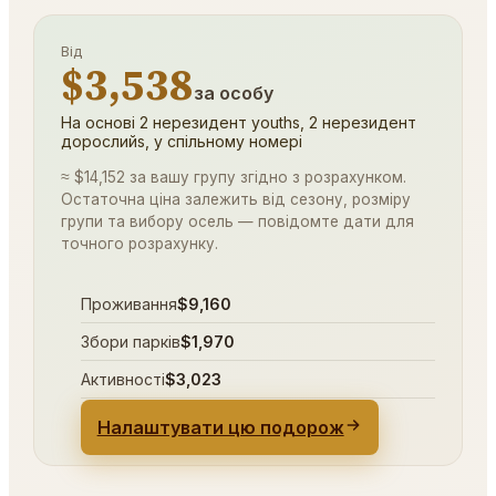
Від
$3,538
за особу
На основі 2 нерезидент youths, 2 нерезидент
дорослийs, у спільному номері
≈ $14,152 за вашу групу згідно з розрахунком.
Остаточна ціна залежить від сезону, розміру
групи та вибору осель — повідомте дати для
точного розрахунку.
Проживання
$9,160
Збори парків
$1,970
Активності
$3,023
Налаштувати цю подорож