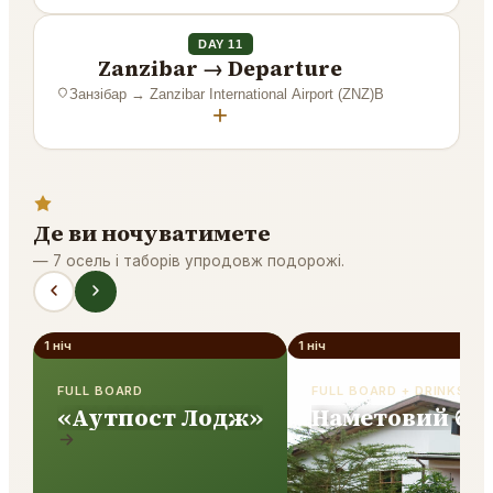
DAY 11
Zanzibar → Departure
Занзібар
→
Zanzibar International Airport (ZNZ)
B
+
Де ви ночуватимете
—
7 осель і таборів упродовж подорожі.
1 ніч
1 ніч
FULL BOARD
FULL BOARD + DRINKS
«Аутпост Лодж»
Наметовий буд