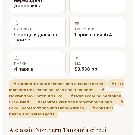
нерезидент
дорослийs
БЮДЖЕТ
ТРАНСПОРТ
Середній діапазон
1 приватний 4x4
· ●●●○○
ПАРКИ
ВІД
4 парків
$3,538 pp
Tarangire giant baobabs and elephant herds
Lake
Manyara tree-climbing lions and flamingos
Ngorongoro Crater Big Five
Ndutu calving migration
(Dec–Mar)
Central Serengeti predator heartland
Lake Eyasi Hadzabe and Datoga tribes
Zanzibar
beach and water sports
A classic Northern Tanzania circuit