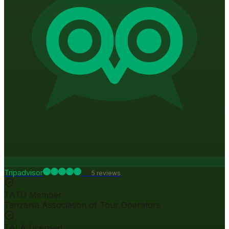
Tripadvisor
5.0
5
review
s
TATO Member
Tanzania Association of Tour Operators
TALA Licensed