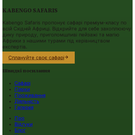
KABENGO SAFARIS
Kabengo Safaris пропонує сафарі преміум-класу по
всій Східній Африці. Відкрийте для себе захоплюючу
дику природу, приголомшливі пейзажі та магію
Африки з нашими турами під керівництвом
експертів.
Сплануйте своє сафарі
Швидкі посилання
Сафарі
Парки
Проживання
Діяльність
Галерея
Про
Відгуки
Блог