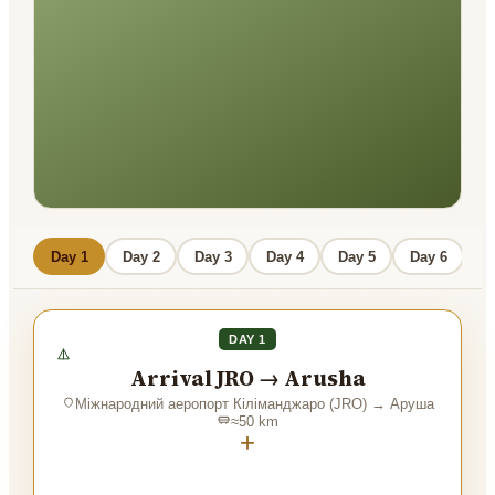
Day 1
Day 2
Day 3
Day 4
Day 5
Day 6
D
DAY 1
Arrival JRO → Arusha
Міжнародний аеропорт Кіліманджаро (JRO)
→
Аруша
≈
50
km
+