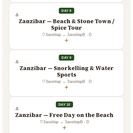
DAY 8
Zanzibar — Beach & Stone Town /
Spice Tour
Занзібар
→
Занзібар
B · D
+
DAY 9
Zanzibar — Snorkelling & Water
Sports
Занзібар
→
Занзібар
B · D
+
DAY 10
Zanzibar — Free Day on the Beach
Занзібар
→
Занзібар
B · D
+