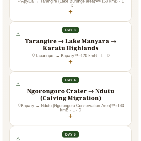
Аруша
→
Tarangire (Lake Burunge area)
≈
150
km
B · L
· D
+
DAY 3
Tarangire → Lake Manyara →
Karatu Highlands
Тарангіре.
→
Карату
≈
120
km
B · L · D
+
DAY 4
Ngorongoro Crater → Ndutu
(Calving Migration)
Карату
→
Ndutu (Ngorongoro Conservation Area)
≈
180
km
B · L · D
+
DAY 5