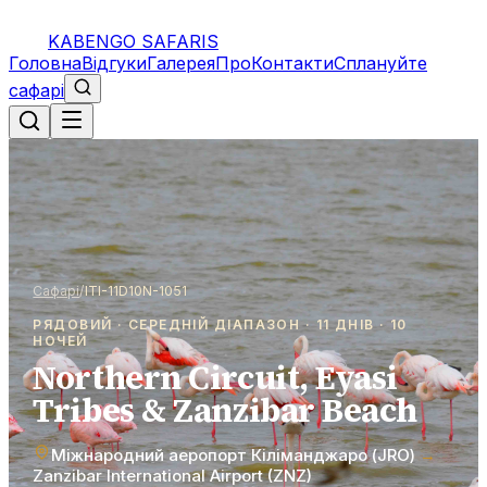
KABENGO SAFARIS
Головна
Відгуки
Галерея
Про
Контакти
Сплануйте
сафарі
Сафарі
/
ITI-11D10N-1051
РЯДОВИЙ · СЕРЕДНІЙ ДІАПАЗОН · 11 ДНІВ · 10
НОЧЕЙ
Northern Circuit, Eyasi
Tribes & Zanzibar Beach
Міжнародний аеропорт Кіліманджаро (JRO)
→
Zanzibar International Airport (ZNZ)