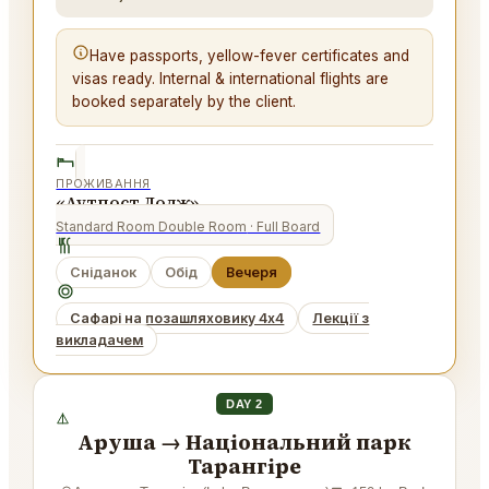
Have passports, yellow-fever certificates and
visas ready. Internal & international flights are
booked separately by the client.
ПРОЖИВАННЯ
«Аутпост Лодж»
Standard Room Double Room
· Full Board
Сніданок
Обід
Вечеря
Сафарі на позашляховику 4x4
Лекції з
викладачем
DAY 2
Аруша → Національний парк
Тарангіре