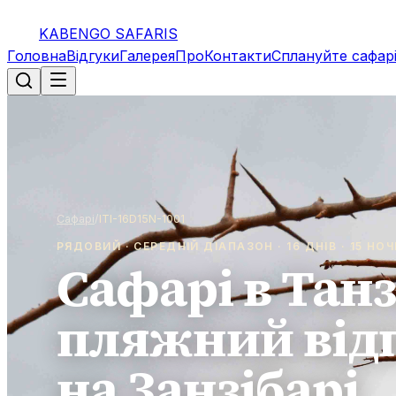
Сафарі в Танзанії та пляжний відпочинок на Занзібарі
KABENGO SAFARIS
Головна
Відгуки
Галерея
Про
Контакти
Сплануйте сафар
Сафарі
/
ITI-16D15N-1001
РЯДОВИЙ · СЕРЕДНІЙ ДІАПАЗОН · 16 ДНІВ · 15 НО
Сафарі в Танз
пляжний від
на Занзібарі