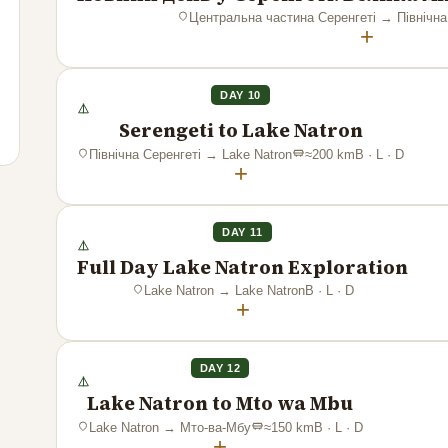
Центральна частина Серенгеті
→
Північна
+
DAY 10
Serengeti to Lake Natron
Північна Серенгеті
→
Lake Natron
≈
200
km
B · L · D
+
DAY 11
Full Day Lake Natron Exploration
Lake Natron
→
Lake Natron
B · L · D
+
DAY 12
Lake Natron to Mto wa Mbu
Lake Natron
→
Мто-ва-Мбу
≈
150
km
B · L · D
+