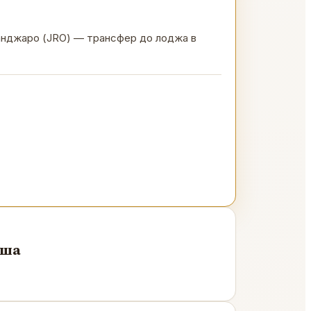
манджаро (JRO) — трансфер до лоджа в
уша