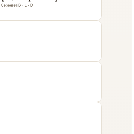
 Серенгеті
B · L · D