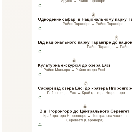
Аруша
→
Район Тарангіре
4
Одноденне сафарі в Національному парку Т
Район Тарангіре
→
Район Тарангіре
5
Від національного парку Тарангіре до наці
Район Тарангіре
→
Район
6
Культурна екскурсія до озера Еясі
Район Маньяра
→
Район озера Еясі
7
Сафарі від озера Еясі до кратера Нгоронгор
Район озера Еясі
→
Край кратера Нгоронгоро
8
Від Нгоронгоро до Центрального Серенгеті
Край кратера Нгоронгоро
→
Центральна частина
Серенгеті (Серонера)