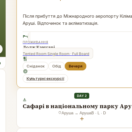
Після прибуття до Міжнародного аеропорту Кілі
Аруші. Відпочинок та акліматизація.
ПРОЖИВАННЯ
Лодж Канкарі
Tented Room Single Room
· Full Board
n
Сніданок
Обід
Вечеря
Культурні екскурсії
DAY 2
Сафарі в національному парку Ар
Аруша
→
Аруша
B · L · D
+