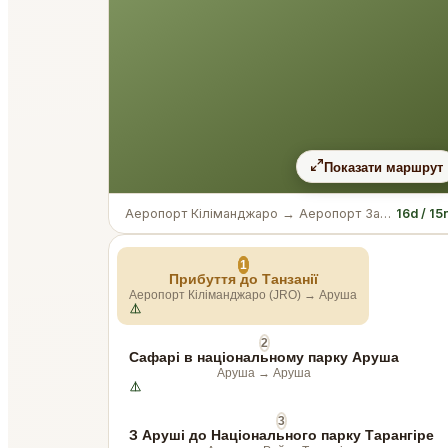
Показати маршрут
Аеропорт Кіліманджаро
→
Аеропорт Занзібару
16d / 15
1
Прибуття до Танзанії
Аеропорт Кіліманджаро (JRO)
→
Аруша
2
Сафарі в національному парку Аруша
Аруша
→
Аруша
3
З Аруші до Національного парку Тарангіре