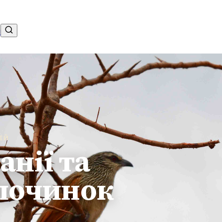
від
$3,180
pp
16d / 15n
і
ЧЕЙ
анії та
починок