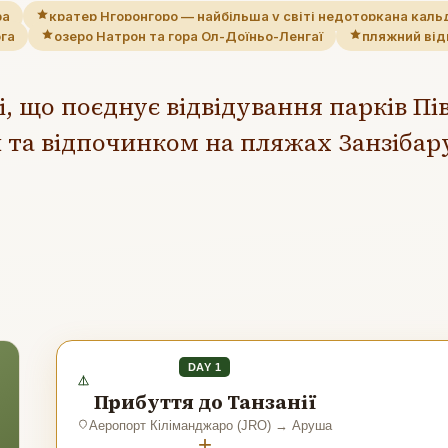
ра
кратер Нгоронгоро — найбільша у світі недоторкана каль
ога
озеро Натрон та гора Ол-Доїньо-Ленгаї
пляжний від
, що поєднує відвідування парків Пі
та відпочинком на пляжах Занзібар
DAY 1
Прибуття до Танзанії
Аеропорт Кіліманджаро (JRO)
→
Аруша
+