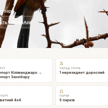
зібару
іть у WhatsApp
РУТ
СКЛАД ГРУПИ
порт Кіліманджаро →
1 нерезидент дорослий
порт Занзібару
СПОРТ
ПАРКИ
иватний 4x4
5 парків