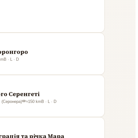
горонгоро
km
B · L · D
го Серенгеті
 (Серонера)
≈
150
km
B · L · D
грація та річка Мара