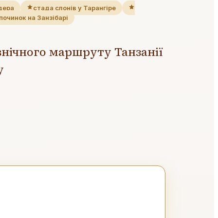
дера
стада слонів у Тарангіре
починок на Занзібарі
внічного маршруту Танзанії
у