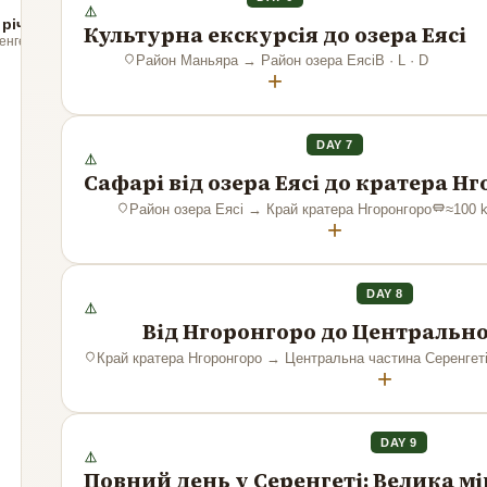
 річка Мара
Культурна екскурсія до озера Еясі
енгеті
Район Маньяра
→
Район озера Еясі
B · L · D
+
DAY 7
Сафарі від озера Еясі до кратера Н
Район озера Еясі
→
Край кратера Нгоронгоро
≈
100
+
DAY 8
Від Нгоронгоро до Центрально
Край кратера Нгоронгоро
→
Центральна частина Серенгеті
+
DAY 9
Повний день у Серенгеті: Велика мі