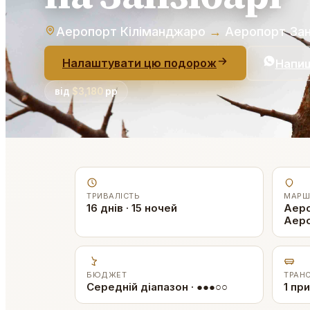
Аеропорт Кіліманджаро
→
Аеропорт Зан
Налаштувати цю подорож
Напиш
від
$3,180
pp
ТРИВАЛІСТЬ
МАРШ
16 днів · 15 ночей
Аеро
Аеро
БЮДЖЕТ
ТРАН
Середній діапазон · ●●●○○
1 пр