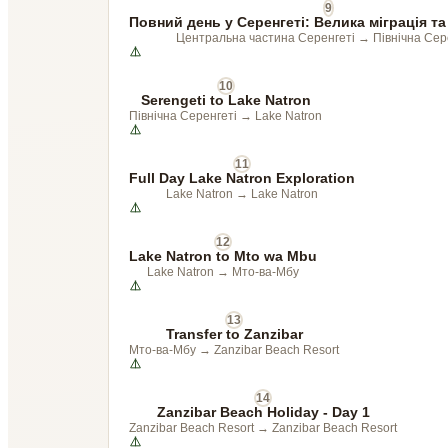
9
Повний день у Серенгеті: Велика міграція та
Центральна частина Серенгеті
→
Північна Сер
10
Serengeti to Lake Natron
Північна Серенгеті
→
Lake Natron
11
Full Day Lake Natron Exploration
Lake Natron
→
Lake Natron
12
Lake Natron to Mto wa Mbu
Lake Natron
→
Мто-ва-Мбу
13
Transfer to Zanzibar
Мто-ва-Мбу
→
Zanzibar Beach Resort
14
Zanzibar Beach Holiday - Day 1
Zanzibar Beach Resort
→
Zanzibar Beach Resort