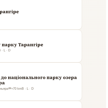
рангіре
 парку Тарангіре
 · L · D
 до національного парку озера
ра
ньяра
≈
70
km
B · L · D