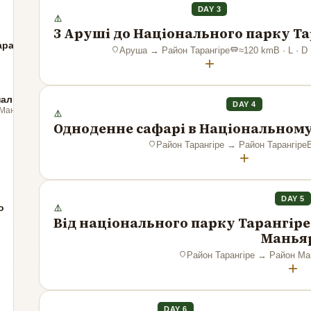
DAY 3
З Аруші до Національного парку Та
арангіре
Аруша
→
Район Тарангіре
≈
120
km
B · L · D
+
онального парку озера Маньяра
DAY 4
 Маньяра
Одноденне сафарі в Національному
Район Тарангіре
→
Район Тарангіре
B
+
DAY 5
о
Від національного парку Тарангіре
Манья
Район Тарангіре
→
Район Ма
+
DAY 6