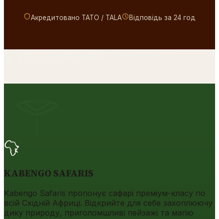
Акредитовано TATO / TALA
Відповідь за 24 год
KABENGO SAFARIS
Kabengo Safaris пропонує сафарі преміум-класу по
всій Східній Африці. Відкрийте для себе захоплюючу
дику природу, приголомшливі пейзажі та магію