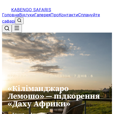
KABENGO SAFARIS
Головна
Відгуки
Галерея
Про
Контакти
Сплануйте
сафарі
Сафарі
/
ITI-7D6N-1034
ПРИГОДИ · СЕРЕДНІЙ ДІАПАЗОН · 7 ДНІВ · 6
НОЧЕЙ
«Кіліманджаро
Лемошо» — підкорення
«Даху Африки»