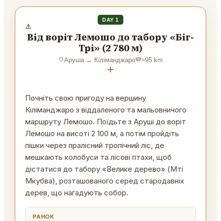
DAY 1
Від воріт Лемошо до табору «Біг-
Трі» (2 780 м)
Аруша
→
Кіліманджаро
≈
95
km
+
Почніть свою пригоду на вершину
Кіліманджаро з віддаленого та мальовничого
маршруту Лемошо. Поїдьте з Аруші до воріт
Лемошо на висоті 2 100 м, а потім пройдіть
пішки через пралісний тропічний ліс, де
мешкають колобуси та лісові птахи, щоб
дістатися до табору «Велике дерево» (Мті
Мкубва), розташованого серед стародавніх
дерев, що нагадують собор.
РАНОК