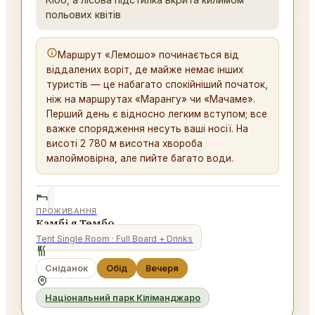
польових квітів
Маршрут «Лемошо» починається від
віддалених воріт, де майже немає інших
туристів — це набагато спокійніший початок,
ніж на маршрутах «Марангу» чи «Мачаме».
Перший день є відносно легким вступом; все
важке спорядження несуть ваші носії. На
висоті 2 780 м висотна хвороба
малоймовірна, але пийте багато води.
ПРОЖИВАННЯ
Камбі я Тембо
Tent Single Room
· Full Board + Drinks
Сніданок
Обід
Вечеря
Національний парк Кіліманджаро