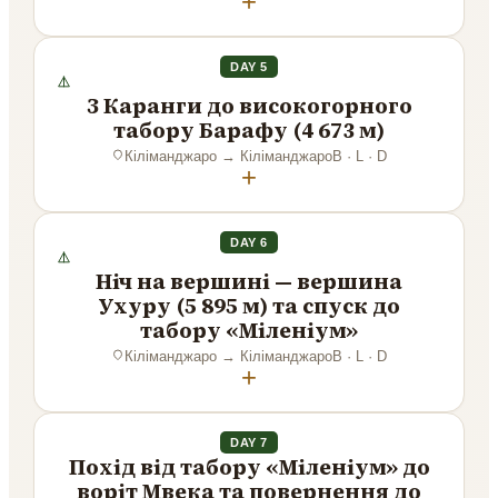
+
DAY 5
З Каранги до високогорного
табору Барафу (4 673 м)
Кіліманджаро
→
Кіліманджаро
B · L · D
+
DAY 6
Ніч на вершині — вершина
Ухуру (5 895 м) та спуск до
табору «Міленіум»
Кіліманджаро
→
Кіліманджаро
B · L · D
+
DAY 7
Похід від табору «Міленіум» до
воріт Мвека та повернення до