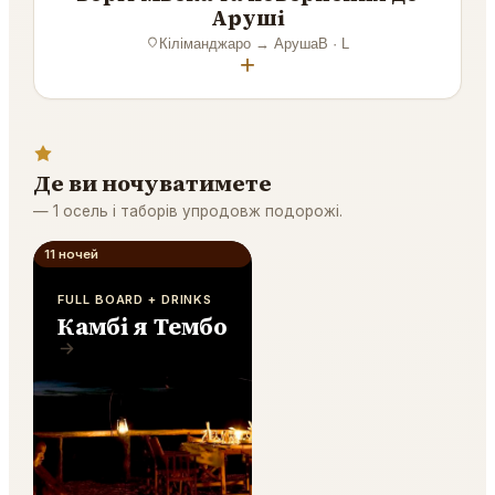
Аруші
Кіліманджаро
→
Аруша
B · L
+
Де ви ночуватимете
—
1 осель і таборів упродовж подорожі.
11 ночей
FULL BOARD + DRINKS
Камбі я Тембо