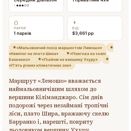
· ●●●○○
ПАРКИ
ВІД
1 парків
$3,661 pp
«Мальовничий похід маршрутом Лемошо»
«Кемпінг на плато Шира»
«Пригода на скелі
Барранко»
«Підйом на вершину Ухуру»
«П’ять різних кліматичних зон»
Маршрут «Лемошо» вважається
наймальовничішим шляхом до
вершини Кіліманджаро. Сім днів
подорожі через незаймані тропічні
ліси, плато Шира, вражаючу скелю
Барранко і, нарешті, покриту
льодовиком вершину Ухуру.