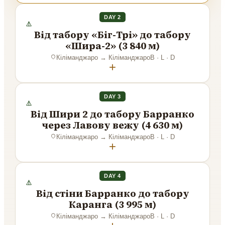
DAY 2
Від табору «Біг-Трі» до табору
«Шира-2» (3 840 м)
Кіліманджаро
→
Кіліманджаро
B · L · D
+
DAY 3
Від Шири 2 до табору Барранко
через Лавову вежу (4 630 м)
Кіліманджаро
→
Кіліманджаро
B · L · D
+
DAY 4
Від стіни Барранко до табору
Каранга (3 995 м)
Кіліманджаро
→
Кіліманджаро
B · L · D