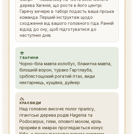
дерева Хагенія, що росте в його центрі.
Гарячу вечерю в таборі подасть ваша гірська
команда. Перший інструктаж щодо
сходження від вашого головного гіда. Ранній
відхід до сну, щоб підготуватися до
наступних днів.
ТВАРИНИ
Чорно-біла мавпа колобус, блакитна мавпа,
білошиїй ворон, турако Гартлауба,
сріблястощокий рогатий птах, види
нектарниць, кущівка, дуйкер
КРАЄВИДИ
Над головою височіє полог пралісу,
гігантські дерева родів Hagenia та
Podocarpus, гілки, оповиті мохом, крізь
прориви в хмарах проглядається конус
Кібо, а лісова підстилка вкрита килимом