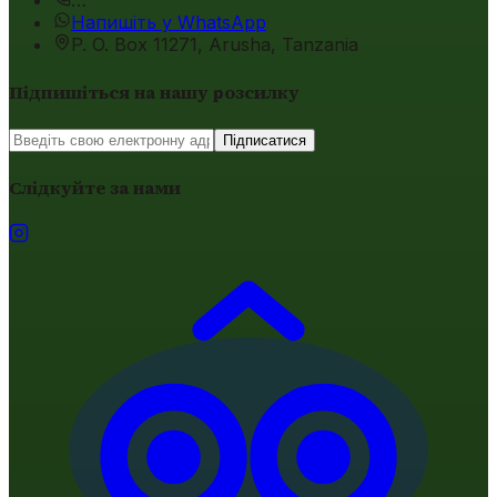
…
Напишіть у WhatsApp
P. O. Box 11271, Arusha, Tanzania
Підпишіться на нашу розсилку
Підписатися
Слідкуйте за нами