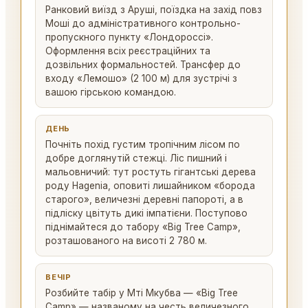
Ранковий виїзд з Аруші, поїздка на захід повз
Моші до адміністративного контрольно-
пропускного пункту «Лондороссі».
Оформлення всіх реєстраційних та
дозвільних формальностей. Трансфер до
входу «Лемошо» (2 100 м) для зустрічі з
вашою гірською командою.
ДЕНЬ
Почніть похід густим тропічним лісом по
добре доглянутій стежці. Ліс пишний і
мальовничий: тут ростуть гігантські дерева
роду Hagenia, оповиті лишайником «борода
старого», величезні деревні папороті, а в
підліску цвітуть дикі імпатієни. Поступово
піднімайтеся до табору «Big Tree Camp»,
розташованого на висоті 2 780 м.
ВЕЧІР
Розбийте табір у Мті Мкубва — «Big Tree
Camp» — названому на честь величезного