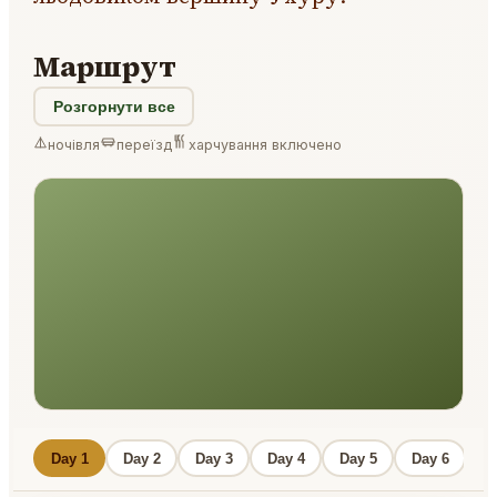
Маршрут
Розгорнути все
ночівля
переїзд
харчування включено
Day 1
Day 2
Day 3
Day 4
Day 5
Day 6
D