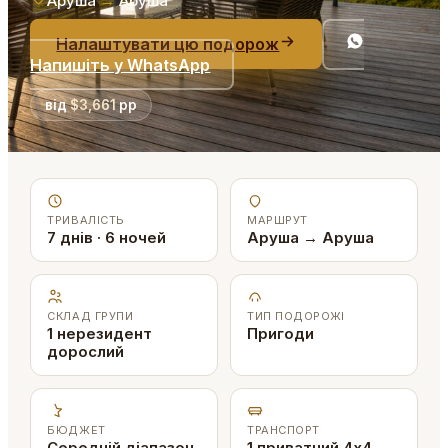
Аруша
→
Аруша
Налаштувати цю подорож
Напишіть у WhatsApp
від
$3,661
pp
ТРИВАЛІСТЬ
МАРШРУТ
7 днів · 6 ночей
Аруша → Аруша
СКЛАД ГРУПИ
ТИП ПОДОРОЖІ
1 нерезидент
Пригоди
дорослий
БЮДЖЕТ
ТРАНСПОРТ
Середній діапазон
1 приватний 4x4