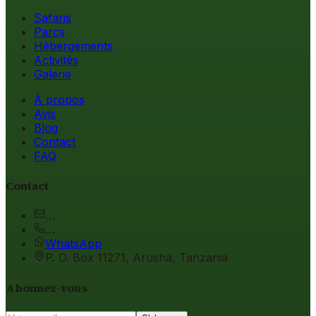
Safaris
Parcs
Hébergements
Activités
Galerie
À propos
Avis
Blog
Contact
FAQ
Contact
…
…
WhatsApp
P. O. Box 11271, Arusha, Tanzania
Abonnez-vous