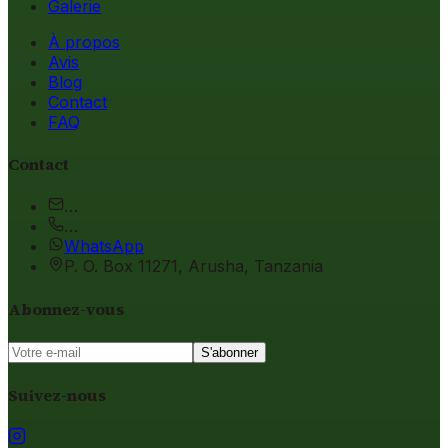
Galerie
À propos
Avis
Blog
Contact
FAQ
Contact
…
…
WhatsApp
P. O. Box 11271, Arusha, Tanzania
Abonnez-vous
S'abonner
Suivez-nous