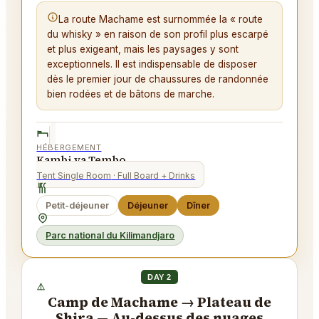
La route Machame est surnommée la « route
du whisky » en raison de son profil plus escarpé
et plus exigeant, mais les paysages y sont
exceptionnels. Il est indispensable de disposer
dès le premier jour de chaussures de randonnée
bien rodées et de bâtons de marche.
HÉBERGEMENT
Kambi ya Tembo
Tent Single Room
· Full Board + Drinks
Petit-déjeuner
Déjeuner
Dîner
Parc national du Kilimandjaro
DAY 2
Camp de Machame → Plateau de
Shira — Au-dessus des nuages