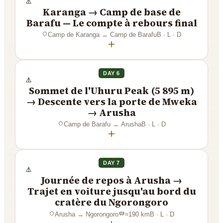
Karanga → Camp de base de
Barafu — Le compte à rebours final
Camp de Karanga
→
Camp de Barafu
B · L · D
+
DAY 6
Sommet de l'Uhuru Peak (5 895 m)
→ Descente vers la porte de Mweka
→ Arusha
Camp de Barafu
→
Arusha
B · L · D
+
DAY 7
Journée de repos à Arusha →
Trajet en voiture jusqu'au bord du
cratère du Ngorongoro
Arusha
→
Ngorongoro
≈
190
km
B · L · D