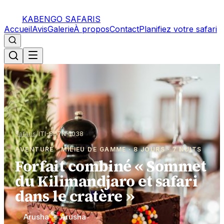
KABENGO SAFARIS
Accueil
Avis
Galerie
À propos
Contact
Planifiez votre safari
Safaris
/
ITI-8D7N-1038
AVENTURE · MILIEU DE GAMME · 8 JOURS · 7 NUITS
Forfait combiné « Sommet
du Kilimandjaro et safari
dans le cratère »
Arusha
→
Arusha