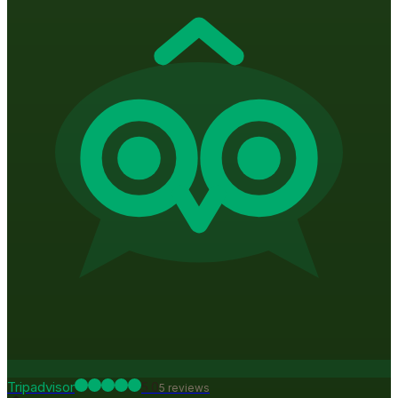
Tripadvisor
5.0
5
review
s