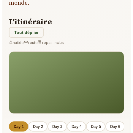
monde.
L'itinéraire
Tout déplier
nuitée
route
repas inclus
Day 1
Day 2
Day 3
Day 4
Day 5
Day 6
D