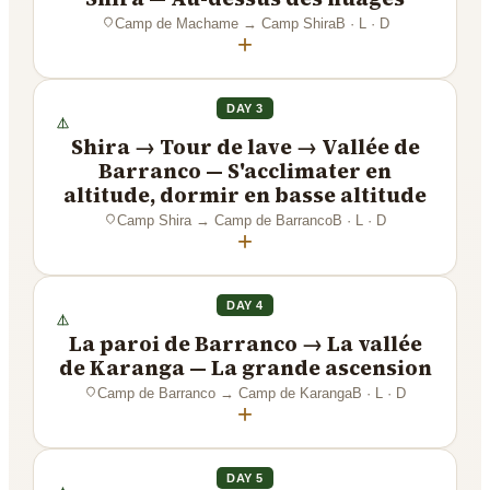
Camp de Machame
→
Camp Shira
B · L · D
+
DAY 3
Shira → Tour de lave → Vallée de
Barranco — S'acclimater en
altitude, dormir en basse altitude
Camp Shira
→
Camp de Barranco
B · L · D
+
DAY 4
La paroi de Barranco → La vallée
de Karanga — La grande ascension
Camp de Barranco
→
Camp de Karanga
B · L · D
+
DAY 5