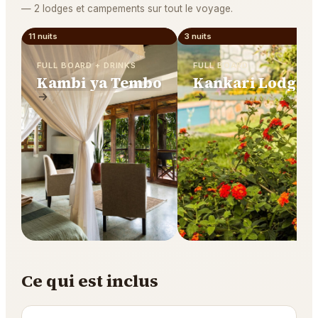
—
2 lodges et campements sur tout le voyage.
11 nuits
3 nuits
FULL BOARD + DRINKS
FULL BOARD
Kambi ya Tembo
Kankari Lodge
Ce qui est inclus