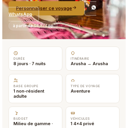
Personnaliser ce voyage
WhatsApp
à partir de
$4,874
pp
DURÉE
ITINÉRAIRE
8 jours · 7 nuits
Arusha → Arusha
BASE GROUPE
TYPE DE VOYAGE
1 non-résident
Aventure
adulte
BUDGET
VÉHICULES
Milieu de gamme ·
1 4x4 privé