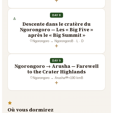
+
DAY 8
Descente dans le cratère du
Ngorongoro — Les « Big Five »
après le « Big Summit »
Ngorongoro
→
Ngorongoro
B · L · D
+
DAY 9
Ngorongoro → Arusha — Farewell
to the Crater Highlands
Ngorongoro
→
Arusha
≈
190
km
B
+
Où vous dormirez